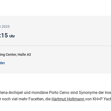
9.2025
3:15
Uhr
ling Center, Halle A3
der
ena-Archipel und mondäne Porto Cervo sind Synonyme der Insel
 noch viel mehr Facetten, die
Hartmut Holtmann
von KH+P Yach