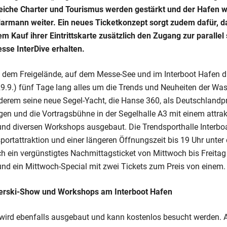
reiche Charter und Tourismus werden gestärkt und der Hafen 
 Klarmann weiter. Ein neues Ticketkonzept sorgt zudem dafür, 
m Kauf ihrer Eintrittskarte zusätzlich den Zugang zur parallel
sse InterDive erhalten.
, dem Freigelände, auf dem Messe-See und im Interboot Hafen d
29.9.) fünf Tage lang alles um die Trends und Neuheiten der Wa
derem seine neue Segel-Yacht, die Hanse 360, als Deutschlandp
gen und die Vortragsbühne in der Segelhalle A3 mit einem attrak
d diversen Workshops ausgebaut. Die Trendsporthalle Interboa
ortattraktion und einer längeren Öffnungszeit bis 19 Uhr unter
ch ein vergünstigtes Nachmittagsticket von Mittwoch bis Freita
und ein Mittwoch-Special mit zwei Tickets zum Preis von einem.
erski-Show und Workshops am Interboot Hafen
 wird ebenfalls ausgebaut und kann kostenlos besucht werden.