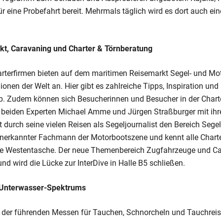
r eine Probefahrt bereit. Mehrmals täglich wird es dort auch ei
kt, Caravaning und Charter & Törnberatung
arterfirmen bieten auf dem maritimen Reisemarkt Segel- und Mot
onen der Welt an. Hier gibt es zahlreiche Tipps, Inspiration und
ip. Zudem können sich Besucherinnen und Besucher in der Chart
 beiden Experten Michael Amme und Jürgen Straßburger mit ih
urch seine vielen Reisen als Segeljournalist den Bereich Segel
 anerkannter Fachmann der Motorbootszene und kennt alle Charter
e Westentasche. Der neue Themenbereich Zugfahrzeuge und Car
und wird die Lücke zur InterDive in Halle B5 schließen.
 Unterwasser-Spektrums
ne der führenden Messen für Tauchen, Schnorcheln und Tauchreis