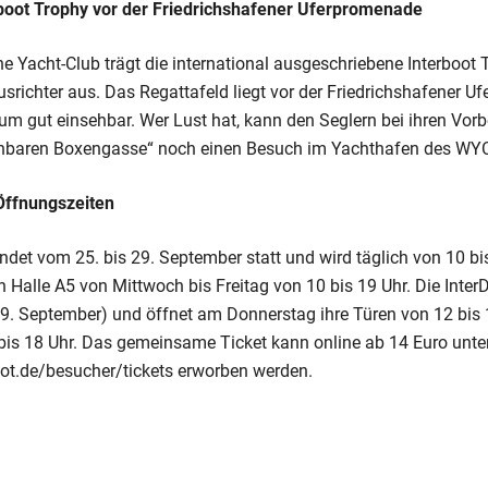
rboot Trophy vor der Friedrichshafener Uferpromenade
e Yacht-Club trägt die international ausgeschriebene Interboot
srichter aus. Das Regattafeld liegt vor der Friedrichshafener U
kum gut einsehbar. Wer Lust hat, kann den Seglern bei ihren Vor
ehbaren Boxengasse“ noch einen Besuch im Yachthafen des WYC
Öffnungszeiten
indet vom 25. bis 29. September statt und wird täglich von 10 bi
in Halle A5 von Mittwoch bis Freitag von 10 bis 19 Uhr. Die Inter
29. September) und öffnet am Donnerstag ihre Türen von 12 bis 1
bis 18 Uhr. Das gemeinsame Ticket kann online ab 14 Euro unt
ot.de/besucher/tickets erworben werden.