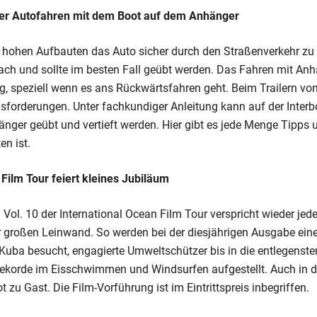
cher Autofahren mit dem Boot auf dem Anhänger
d hohen Aufbauten das Auto sicher durch den Straßenverkehr zu 
fach und sollte im besten Fall geübt werden. Das Fahren mit Anhä
g, speziell wenn es ans Rückwärtsfahren geht. Beim Trailern vo
sforderungen. Unter fachkundiger Anleitung kann auf der Inter
ger geübt und vertieft werden. Hier gibt es jede Menge Tipps u
en ist.
 Film Tour feiert kleines Jubiläum
ol. 10 der International Ocean Film Tour verspricht wieder je
r großen Leinwand. So werden bei der diesjährigen Ausgabe ein
uba besucht, engagierte Umweltschützer bis in die entlegensten
Rekorde im Eisschwimmen und Windsurfen aufgestellt. Auch in di
t zu Gast. Die Film-Vorführung ist im Eintrittspreis inbegriffen.