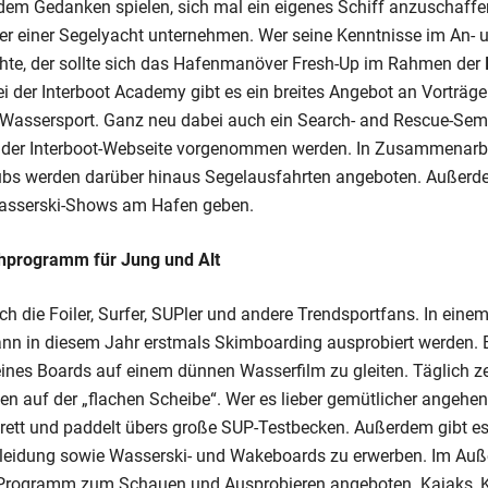
 dem Gedanken spielen, sich mal ein eigenes Schiff anzuschaffe
r einer Segelyacht unternehmen. Wer seine Kenntnisse im An-
hte, der sollte sich das Hafenmanöver Fresh-Up im Rahmen der
i der Interboot Academy gibt es ein breites Angebot an Vorträ
Wassersport. Ganz neu dabei auch ein Search- and Rescue-Se
f der Interboot-Webseite vorgenommen werden. In Zusammenarb
ubs werden darüber hinaus Segelausfahrten angeboten. Außerde
Wasserski-Shows am Hafen geben.
hprogramm für Jung und Alt
ich die Foiler, Surfer, SUPler und andere Trendsportfans. In eine
ann in diesem Jahr erstmals Skimboarding ausprobiert werden
eines Boards auf einem dünnen Wasserfilm zu gleiten. Täglich z
en auf der „flachen Scheibe“. Wer es lieber gemütlicher angehe
Brett und paddelt übers große SUP-Testbecken.
Außerdem gibt es 
leidung sowie Wasserski- und Wakeboards zu erwerben. Im Auß
 Programm zum Schauen und Ausprobieren angeboten. Kajaks, 