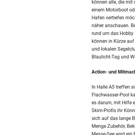
können alle, die mit
einem Motorboot ode
Hafen vertiefen möc
näher anschauen. Be
rund um das Hobby 
können in Kürze au
und lokalen Segelcl
Blaulicht-Tag und 
Action- und Mitmac
In Halle A5 treffen s
Flachwasser-Pool k
es darum, mit Hilfe 
Skim-Profis ihr Könn
sich auf das lange 
Menge Zubehör, Bek
Messe-See wird ein