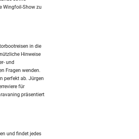
ne Wingfoil-Show zu
orbootreisen in die
 nützliche Hinweise
er- und
ren Fragen wenden.
n perfekt ab. Jürgen
reviere für
avaning präsentiert
en und findet jedes