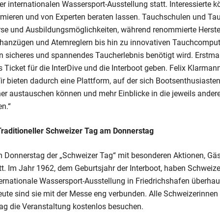
der internationalen Wassersport-Ausstellung statt. Interessierte 
ormieren und von Experten beraten lassen. Tauchschulen und T
urse und Ausbildungsmöglichkeiten, während renommierte Herstel
chanzügen und Atemreglern bis hin zu innovativen Tauchcompute
ein sicheres und spannendes Taucherlebnis benötigt wird. Erstma
s Ticket für die InterDive und die Interboot geben. Felix Klarmann
ir bieten dadurch eine Plattform, auf der sich Bootsenthusiast
her austauschen können und mehr Einblicke in die jeweils ander
en.“
Traditioneller Schweizer Tag am Donnerstag
m Donnerstag der „Schweizer Tag“ mit besonderen Aktionen, Gä
t. Im Jahr 1962, dem Geburtsjahr der Interboot, haben Schweizer
ernationale Wassersport-Ausstellung in Friedrichshafen überhaup
eute sind sie mit der Messe eng verbunden. Alle Schweizerinne
g die Veranstaltung kostenlos besuchen.