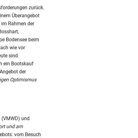
usforderungen zurück.
einem Überangebot
h im Rahmen der
Bosshart,
ppe Bodensee beim
ach wie vor
eute sind
ch ein Bootskauf
e Angebot der
tigen Optimismus
nd (VMWD) und
ort und am
gebots: vom Besuch