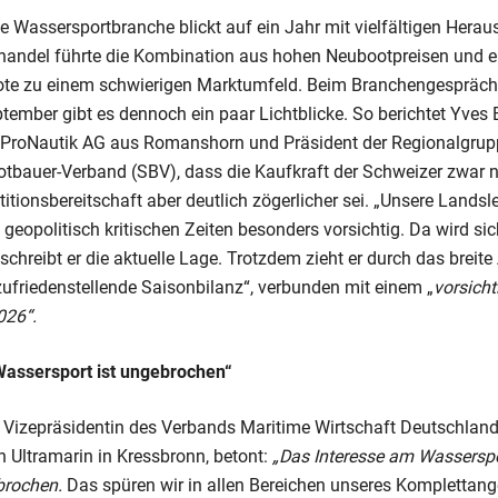
e Wassersportbranche blickt auf ein Jahr mit vielfältigen Hera
handel führte die Kombination aus hohen Neubootpreisen und 
ote zu einem schwierigen Marktumfeld. Beim Branchengespräc
tember gibt es dennoch ein paar Lichtblicke. So berichtet Yves 
r ProNautik AG aus Romanshorn und Präsident der Regionalgru
tbauer-Verband (SBV), dass die Kaufkraft der Schweizer zwar n
titionsbereitschaft aber deutlich zögerlicher sei. „Unsere Landsl
d geopolitisch kritischen Zeiten besonders vorsichtig. Da wird si
eschreibt er die aktuelle Lage. Trotzdem zieht er durch das breit
zufriedenstellende Saisonbilanz“, verbunden mit einem „
vorsich
026“.
Wassersport ist ungebrochen“
 Vizepräsidentin des Verbands Maritime Wirtschaft Deutschla
n Ultramarin in Kressbronn, betont:
„Das Interesse am Wassersp
brochen.
Das spüren wir in allen Bereichen unseres Komplettan