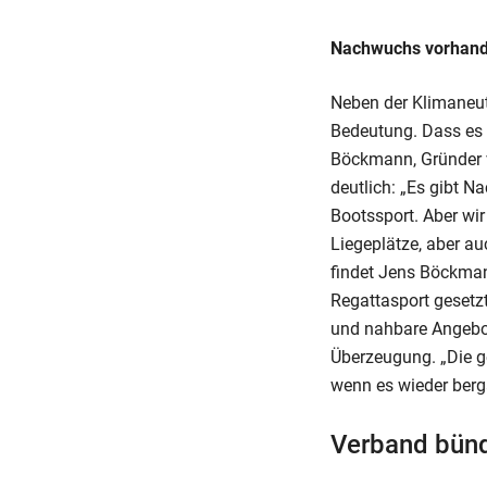
Nachwuchs vorhande
Neben der Klimaneu
Bedeutung. Dass es 
Böckmann, Gründer v
deutlich: „Es gibt 
Bootssport. Aber wi
Liegeplätze, aber a
findet Jens Böckman
Regattasport gesetzt
und nahbare Angebo
Überzeugung. „Die ge
wenn es wieder berg
Verband bünd