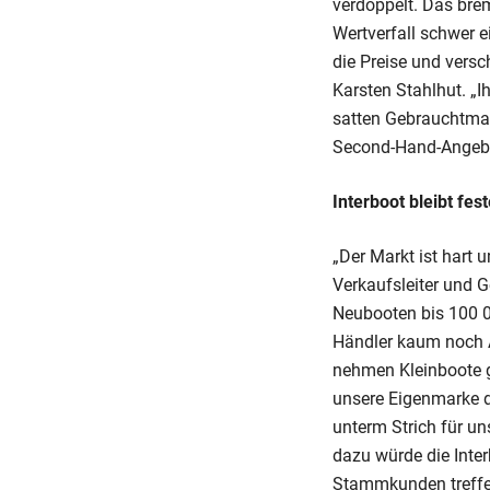
verdoppelt. Das brem
Wertverfall schwer 
die Preise und vers
Karsten Stahlhut. „I
satten Gebrauchtmark
Second-Hand-Angebot
Interboot bleibt fe
„Der Markt ist hart 
Verkaufsleiter und 
Neubooten bis 100 0
Händler kaum noch 
nehmen Kleinboote g
unsere Eigenmarke d
unterm Strich für un
dazu würde die Interb
Stammkunden treffe