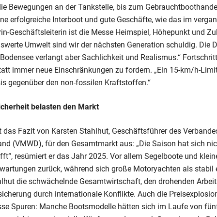
ie Bewegungen an der Tankstelle, bis zum Gebrauchtboothandel.“
ne erfolgreiche Interboot und gute Geschäfte, wie das im vergan
arin-Geschäftsleiterin ist die Messe Heimspiel, Höhepunkt und Z
nswerte Umwelt sind wir der nächsten Generation schuldig. Die 
 Bodensee verlangt aber Sachlichkeit und Realismus.“ Fortschri
tatt immer neue Einschränkungen zu fordern. „Ein 15-km/h-Limi
is gegenüber den non-fossilen Kraftstoffen.“
cherheit belasten den Markt
lt das Fazit von Karsten Stahlhut, Geschäftsführer des Verbande
and (VMWD), für den Gesamtmarkt aus: „Die Saison hat sich nich
fft“, resümiert er das Jahr 2025. Vor allem Segelboote und klei
rwartungen zurück, während sich große Motoryachten als stabil 
lhut die schwächelnde Gesamtwirtschaft, den drohenden Arbei
icherung durch internationale Konflikte. Auch die Preisexplosi
sse Spuren: Manche Bootsmodelle hätten sich im Laufe von fün