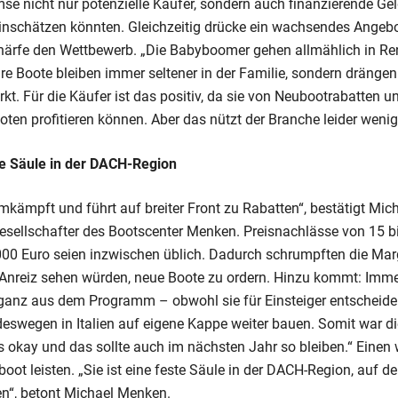
se nicht nur potenzielle Käufer, sondern auch finanzierende Geld
einschätzen könnten. Gleichzeitig drücke ein wachsendes Angeb
chärfe den Wettbewerb. „Die Babyboomer gehen allmählich in Rent
hre Boote bleiben immer seltener in der Familie, sondern drängen
t. Für die Käufer ist das positiv, da sie von Neubootrabatten u
en profitieren können. Aber das nützt der Branche leider wenig
ste Säule in der DACH-Region
umkämpft und führt auf breiter Front zu Rabatten“, bestätigt Mi
Gesellschafter des Bootscenter Menken. Preisnachlässe von 15 bi
00 Euro seien inzwischen üblich. Dadurch schrumpften die Marg
Anreiz sehen würden, neue Boote zu ordern. Hinzu kommt: Imm
anz aus dem Programm – obwohl sie für Einsteiger entscheiden
eswegen in Italien auf eigene Kappe weiter bauen. Somit war d
s okay und das sollte auch im nächsten Jahr so bleiben.“ Einen 
oot leisten. „Sie ist eine feste Säule in der DACH-Region, auf der
n“, betont Michael Menken.