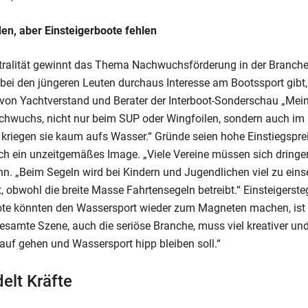
n, aber Einsteigerboote fehlen
tralität gewinnt das Thema Nachwuchsförderung in der Branc
bei den jüngeren Leuten durchaus Interesse am Bootssport gibt
on Yachtverstand und Berater der Interboot-Sonderschau „Mein 
Nachwuchs, nicht nur beim SUP oder Wingfoilen, sondern auch im
r kriegen sie kaum aufs Wasser.“ Gründe seien hohe Einstiegspre
uch ein unzeitgemäßes Image. „Viele Vereine müssen sich dringe
n. „Beim Segeln wird bei Kindern und Jugendlichen viel zu einse
, obwohl die breite Masse Fahrtensegeln betreibt.“ Einsteigerste
te könnten den Wassersport wieder zum Magneten machen, ist
samte Szene, auch die seriöse Branche, muss viel kreativer und 
auf gehen und Wassersport hipp bleiben soll.“
elt Kräfte