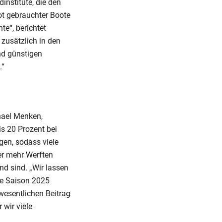
institute, die den
ot gebrauchter Boote
e“, berichtet
 zusätzlich in den
nd günstigen
.“
chael Menken,
s 20 Prozent bei
en, sodass viele
er mehr Werften
d sind. „Wir lassen
ie Saison 2025
wesentlichen Beitrag
 wir viele