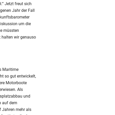
 Jetzt freut sich
genen Jahr der Fall
ukunftsbarometer
Diskussion um die
tte müssten
t halten wir genauso
s Maritime
t so gut entwickelt,
nere Motorboote
erwiesen. Als
tsplatzabbau und
on auf dem
f Jahren mehr als