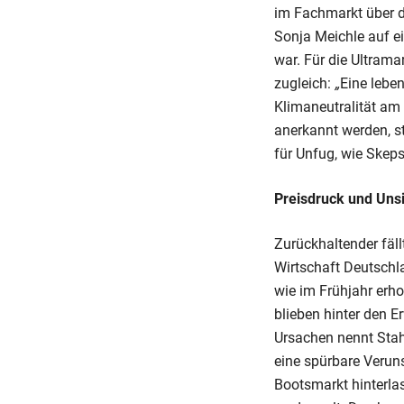
im Fachmarkt über d
Sonja Meichle auf ei
war. Für die Ultram
zugleich:
„
Eine lebe
Klimaneutralität am
anerkannt werden, s
für Unfug, wie Skeps
Preisdruck und Unsi
Zurückhaltender fäl
Wirtschaft Deutschl
wie im Frühjahr erho
blieben hinter den E
Ursachen nennt Stah
eine spürbare Veruns
Bootsmarkt hinterla