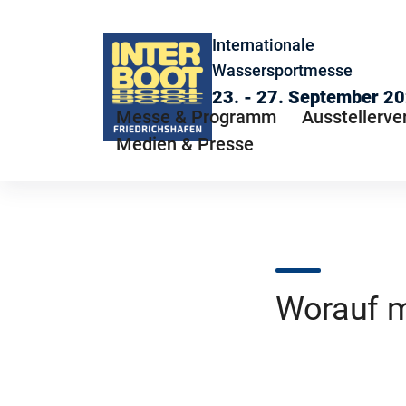
Internationale
Wassersportmesse
23. - 27. September 2
Messe & Programm
Ausstellerve
Medien & Presse
Worauf m